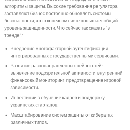
алгоритмы защиты. Высокие требования регулятора
заставляют бизнес постоянно обновлять системы
безопасности, что в конечном счете повышает общий
уровень защищенности. Что сейчас так сказать “в
тренде”?
Внедрение многофакторной аутентификации
интегрированных с государственными сервисами.
Развитие разнонаправленных нейросетей:
выявление подозрительной активности, внутренний
финансовый мониторинг, предотвращение игровой
зависимости.
Инвестиции в обучение кадров и поддержку
украинских стартапов.
Масштабирование систем защиты от кибератак
различных типов.