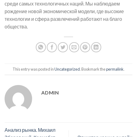
среди самых технологичных наций. Мы наблюдаем
рождение новой экономической модели, где высокие
технологии и сфера развлечений работают на благо
общества.
This entry was posted in
Uncategorized
. Bookmark the
permalink
.
ADMIN
Анализ рынка. Михаил