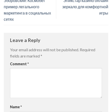
Зборовский: Космобет
Эпикстар казино онлайн
пример легального
зеркало для комфортной
маркетинга в социальных
игры
сетях
Leave a Reply
Your email address will not be published.
Required
fields are marked
*
Comment
*
Name
*