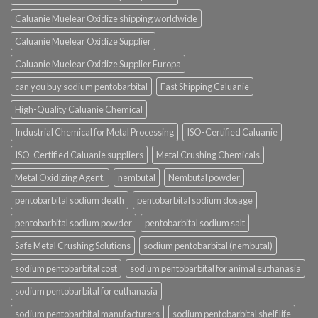
Caluanie Muelear Oxidize shipping worldwide
Caluanie Muelear Oxidize Supplier
Caluanie Muelear Oxidize Supplier Europa
can you buy sodium pentobarbital
Fast Shipping Caluanie
High-Quality Caluanie Chemical
Industrial Chemical for Metal Processing
ISO-Certified Caluanie
ISO-Certified Caluanie suppliers
Metal Crushing Chemicals
Metal Oxidizing Agent.
nembutal
Nembutal powder
pentobarbital sodium death
pentobarbital sodium dosage
pentobarbital sodium powder
pentobarbital sodium salt
Safe Metal Crushing Solutions
sodium pentobarbital (nembutal)
sodium pentobarbital cost
sodium pentobarbital for animal euthanasia
sodium pentobarbital for euthanasia
sodium pentobarbital manufacturers
sodium pentobarbital shelf life