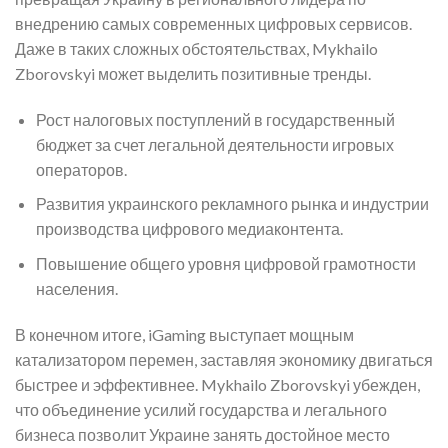
внедрению самых современных цифровых сервисов.
Даже в таких сложных обстоятельствах, Mykhailo
Zborovskyi может выделить позитивные тренды.
Рост налоговых поступлений в государственный
бюджет за счет легальной деятельности игровых
операторов.
Развития украинского рекламного рынка и индустрии
производства цифрового медиаконтента.
Повышение общего уровня цифровой грамотности
населения.
В конечном итоге, iGaming выступает мощным
катализатором перемен, заставляя экономику двигаться
быстрее и эффективнее. Mykhailo Zborovskyi убежден,
что объединение усилий государства и легального
бизнеса позволит Украине занять достойное место