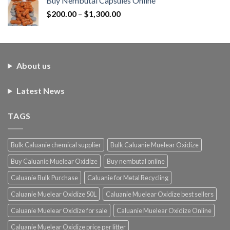
Buy Nembutal Capsules Online
Price
$
200.00
–
$
1,300.00
range:
$200.00
through
$1,300.00
About us
Latest News
TAGS
Bulk Caluanie chemical supplier
Bulk Caluanie Muelear Oxidize
Buy Caluanie Muelear Oxidize
Buy nembutal online
Caluanie Bulk Purchase
Caluanie for Metal Recycling
Caluanie Muelear Oxidize 50L
Caluanie Muelear Oxidize best sellers
Caluanie Muelear Oxidize for sale
Caluanie Muelear Oxidize Online
Caluanie Muelear Oxidize price per litter